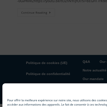
-0GvPkVRZhttps://youtu.be/tOZnNYFJfOI?si=bEGHT7rKtk
Continue Reading
Q&A
Our
Politique de cookies (UE)
Notre actualité
Politique de confidentialité
Our mandate
Mentions légales
Our profession
Pour offrir la meilleure expérience sur notre site, nous utilisons des cookie
accéder aux informations des appareils. Le fait de consentir à ces technolo