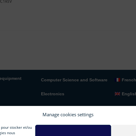
tC1ksV
 equipment
Computer Science and Software
Frenc
Electronics
Englis
Scientific data analysis & Translations
al network
Manage cookies settings
Optics
s pour stocker et/ou
gies nous