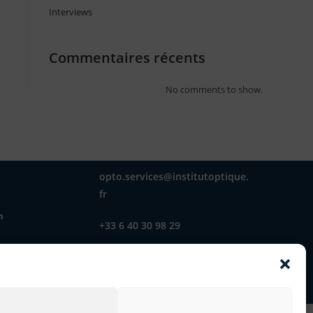
Interviews
Commentaires récents
No comments to show.
opto.services@institutoptique.
h
fr
h
+33 6 40 30 98 29
2 avenue Augustin Fresnel
91127 Palaiseau