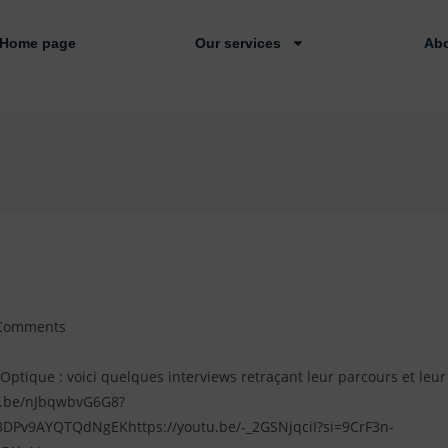
Home page
Our services
Abo
Comments
'Optique : voici quelques interviews retraçant leur parcours et leur
tu.be/nJbqwbvG6G8?
O8DPv9AYQTQdNgEKhttps://youtu.be/-_2GSNjqciI?si=9CrF3n-